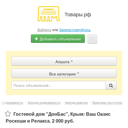
Товары.рф
Войдите
или
Зарегистрируйтесь
Добавить объявление
Главная
Алушта
Объявления
Все категории
Магазины
Контакты
Недвижимость
/
Аренда недвижимости
/
Аренда квартир
/
Квартиры посуточно
Гостевой дом ''ДонБас'', Крым: Ваш Оазис
Роскоши и Релакса
,
2 000 руб.