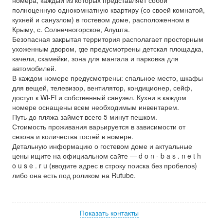
полноценную однокомнатную квартиру (со своей комнатой,
кухней и санузлом) в гостевом доме, расположенном в
Крыму, с. Солнечногорское, Алушта.
Безопасная закрытая территория располагает просторным
ухоженным двором, где предусмотрены детская площадка,
качели, скамейки, зона для мангала и парковка для
автомобилей.
В каждом номере предусмотрены: спальное место, шкафы
для вещей, телевизор, вентилятор, кондиционер, сейф,
доступ к Wi-Fi и собственный санузел. Кухни в каждом
номере оснащены всем необходимым инвентарем.
Путь до пляжа займет всего 5 минут пешком.
Стоимость проживания варьируется в зависимости от
сезона и количества гостей в номере.
Детальную информацию о гостевом доме и актуальные
цены ищите на официальном сайте — d o n - b a s . n e t h
o u s e . r u (вводите адрес в строку поиска без пробелов)
либо она есть под роликом на Rutube.
Показать контакты