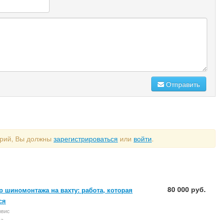
Отправить
арий, Вы должны
зарегистрироваться
или
войти
.
80 000 руб.
р шиномонтажа на вахту: работа, которая
ся
рвис
ва