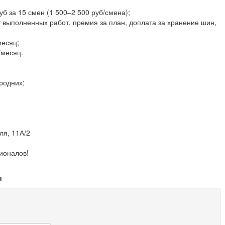
уб за 15 смен (1 500–2 500 руб/смена);
 выполненных работ, премия за план, доплата за хранение шин,
месяц;
/месяц.
родних;
ля, 11А/2
ионалов!
я