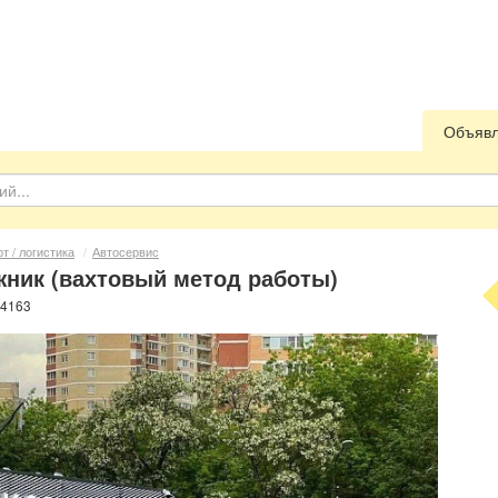
Объяв
т / логистика
/
Автосервис
ник (вахтовый метод работы)
64163