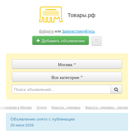
Товары.рф
Войдите
или
Зарегистрируйтесь
Добавить объявление
Главная
Москва
Объявления
Все категории
Магазины
Контакты
бъявления в Москве
/
Услуги
/
Красота / здоровье
/
Красота / здоровье - прочее
Объявление снято с публикации
29 июня 2026