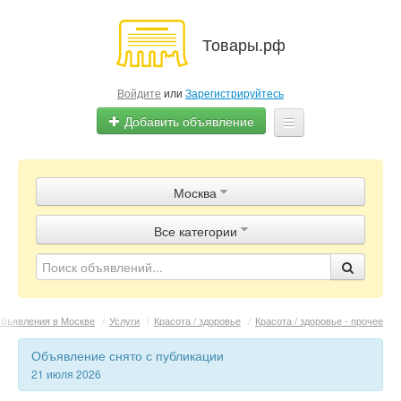
Товары.рф
Войдите
или
Зарегистрируйтесь
Добавить объявление
Главная
Москва
Объявления
Все категории
Магазины
Контакты
бъявления в Москве
/
Услуги
/
Красота / здоровье
/
Красота / здоровье - прочее
Объявление снято с публикации
21 июля 2026