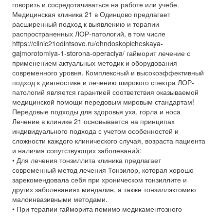
говорить и сосредотачиваться на работе или учебе.
Медицинская клиника 21 в Одинцово предлагает
расширенный подход к выявлению и терапии
распространенных ЛОР-патологий, в том числе
https://clinic21odintsovo.ru/ehndoskopicheskaya-
gajmorotomiya-1-storona-operaciya/ гайморит лечение с
применением актуальных методик и оборудования
современного уровня. Комплексный и высокоэффективный
подход к диагностике и лечению широкого спектра ЛОР-
патологий является гарантией соответствия оказываемой
медицинской помощи передовым мировым стандартам!
Передовые подходы для здоровья уха, горла и носа
Лечение в клинике 21 основывается на принципах
индивидуального подхода с учетом особенностей и
сложности каждого клинического случая, возраста пациента
и наличия сопутствующих заболеваний:
• Для лечения тонзиллита клиника предлагает
современный метод лечения Тонзилор, которая хорошо
зарекомендовала себя при хроническом тонзиллите и
других заболеваниях миндалин, а также тонзиллэктомию
малоинвазивными методами.
• При терапии гайморита помимо медикаментозного