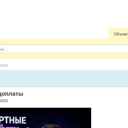
Объяв
слуги
едоплаты
64222