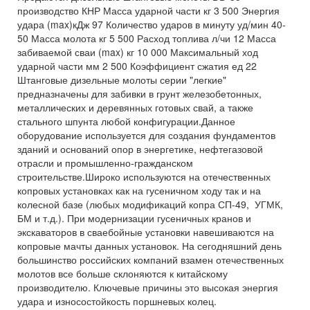
производство КНР Масса ударной части кг 3 500 Энергия
удара (max)кДж 97 Количество ударов в минуту уд/мин 40-
50 Масса молота кг 5 500 Расход топлива л/чи 12 Масса
забиваемой сваи (max) кг 10 000 Максимальный ход
ударной части мм 2 500 Коэффициент сжатия ед 22
Штанговые дизельные молоты серии "легкие"
предназначены для забивки в грунт железобетонных,
металлических и деревянных готовых свай, а также
стального шпунта любой конфигурации.Данное
оборудование используется для создания фундаментов
зданий и оснований опор в энергетике, нефтегазовой
отрасли и промышленно-гражданском
строительстве.Широко используются на отечественных
копровых установках как на гусеничном ходу так и на
колесной базе (любых модификаций копра СП-49, УГМК,
БМ и т.д.). При модернизации гусеничных кранов и
экскаваторов в сваебойные установки навешиваются на
копровые мачты данных установок. На сегодняшний день
большинство российских компаний взамен отечественных
молотов все больше склоняются к китайскому
производителю. Ключевые причины это высокая энергия
удара и износостойкость поршневых колец.