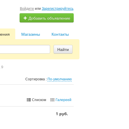
Войдите
или
Зарегистрируйтесь
Добавить объявление
ления
Магазины
Контакты
Найти
9
Сортировка :
По-умолчанию
Списком
Галереей
1 руб.