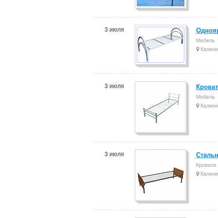
3 июля
Однояр
Мебель
Калини
3 июля
Кроват
Мебель
Калини
3 июля
Стальн
Кровати
Калини