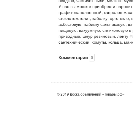
осадков, частичек пыли, мелкого мус
У нас вы можете приобрести паронит
графитонаполненный, капролон масло
стеклотекстолит, каболку, оргстекло
асбестовую, набивку сальниковую, ш
пищевую, вакуумную, силиконовую в 
приводные, шнур резиновый, ленту Ф
сантехнический, хомуты, кольца, ман
Комментарии
0
© 2019 Доска объявлений «Товары.рф»