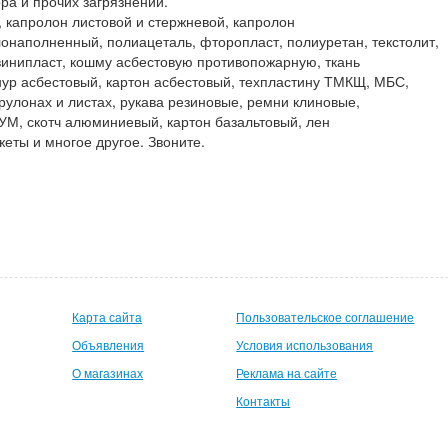
ора и прочих загрязнений.
, капролон листовой и стержневой, капролон
наполненный, полиацеталь, фторопласт, полиуретан, текстолит,
, винипласт, кошму асбестовую противопожарную, ткань
нур асбестовый, картон асбестовый, техпластину ТМКЩ, МБС,
рулонах и листах, рукава резиновые, ремни клиновые,
УМ, скотч алюминиевый, картон базальтовый, лен
жеты и многое другое. Звоните.
Карта сайта
Пользовательское соглашение
Объявления
Условия использования
О магазинах
Реклама на сайте
Контакты