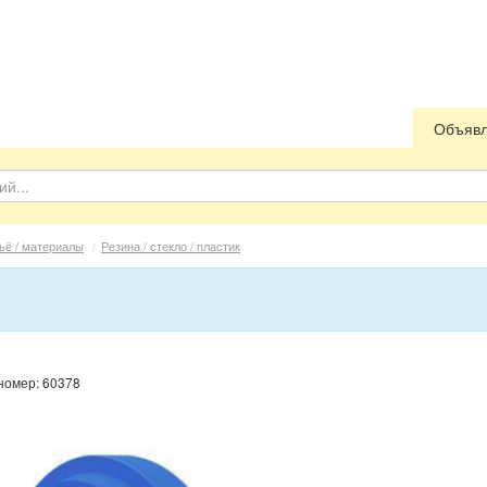
Объяв
ьё / материалы
/
Резина / стекло / пластик
 номер: 60378