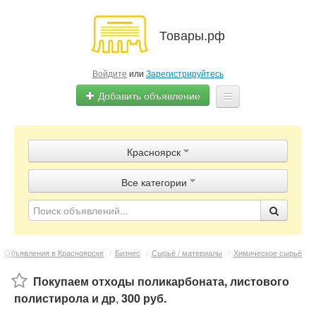
Товары.рф
Войдите
или
Зарегистрируйтесь
Добавить объявление
Главная
Красноярск
Объявления
Все категории
Магазины
Контакты
/
Объявления в Красноярске
/
Бизнес
/
Сырьё / материалы
/
Химическое сырьё
Покупаем отходы поликарбоната, листового
полистирола и др
,
300 руб.