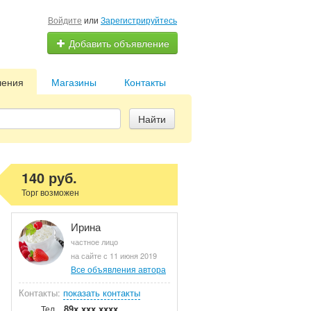
Войдите
или
Зарегистрируйтесь
Добавить объявление
ления
Магазины
Контакты
Найти
140 руб.
Торг возможен
Ирина
частное лицо
на сайте с 11 июня 2019
Все объявления автора
Контакты:
показать контакты
89x xxx xxxx
Тел.