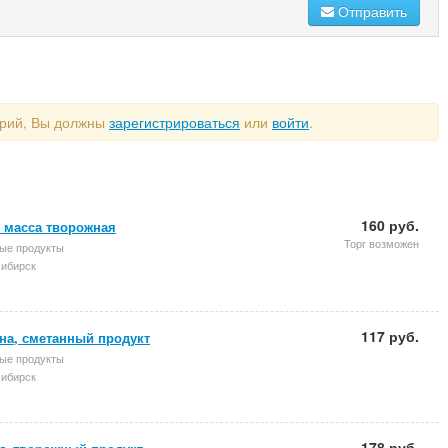
Отправить
арий, Вы должны
зарегистрироваться
или
войти
.
160 руб.
, масса творожная
Торг возможен
ые продукты
ибирск
117 руб.
на, сметанный продукт
ые продукты
ибирск
178 руб.