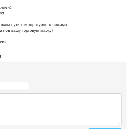
нией:
укт
а всем пути температурного режима
а под вашу торговую марку)
сии.
я