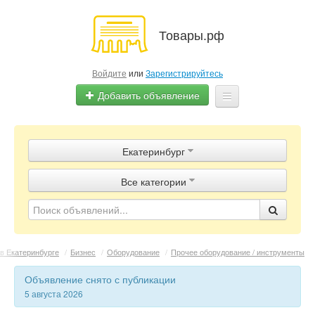
Товары.рф
Войдите
или
Зарегистрируйтесь
Добавить объявление
Главная
Екатеринбург
Объявления
Все категории
Магазины
Контакты
в Екатеринбурге
/
Бизнес
/
Оборудование
/
Прочее оборудование / инструменты
Объявление снято с публикации
5 августа 2026