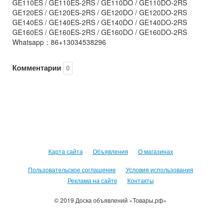
GE110ES / GE110ES-2RS / GE110DO / GE110DO-2RS
GE120ES / GE120ES-2RS / GE120DO / GE120DO-2RS
GE140ES / GE140ES-2RS / GE140DO / GE140DO-2RS
GE160ES / GE160ES-2RS / GE160DO / GE160DO-2RS
Whatsapp：86+13034538296
Комментарии
0
Карта сайта
Объявления
О магазинах
Пользовательское соглашение
Условия использования
Реклама на сайте
Контакты
© 2019 Доска объявлений «Товары.рф»