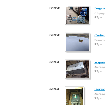
22 июля
Гидрон
Оборудо
Тула
23 июля
Скоба 
Запчасти
Тула
22 июля
Устрой
Аксессу
Тула
22 июля
Выклю
Аксессу
Тула