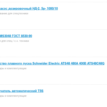
асос дозировочный НД-2, 5р- 1000/10
вание для спецтехники
MS3048 ГОСТ 8530-90
 для спец / с.х. техники
ство плавного пуска Schneider Electric ATS48 480A 400В ATS48C48Q
ары и комплектующие
чатель автоматический Т5S
ары и комплектующие