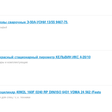
оды сварочные Э-50А-УОНИ 13/55 9467-75,
сырьё
красный стационарный пирометр КЕЛЬВИН ИКС 4-20/10
ары и комплектующие
цилиндр 40М2L 160F 0240 RP DIN/ISO 6431 VDMA 24 562 (Festo
 для спец / с.х. техники