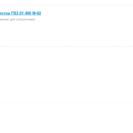
отор ГВЗ.01.400 М-02
вание для спецтехники