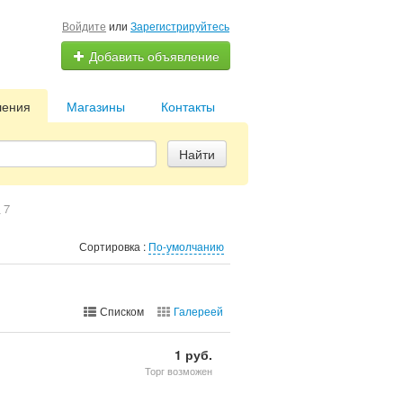
Войдите
или
Зарегистрируйтесь
Добавить объявление
ления
Магазины
Контакты
Найти
7
Сортировка :
По-умолчанию
Списком
Галереей
1 руб.
Торг возможен