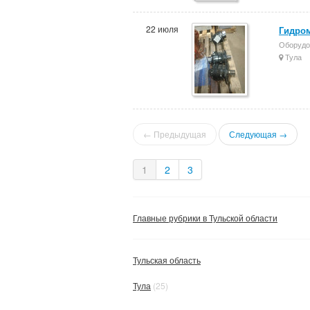
22 июля
Гидром
Оборудо
Тула
← Предыдущая
Следующая →
1
2
3
Главные рубрики в Тульской области
Тульская область
Тула
(25)