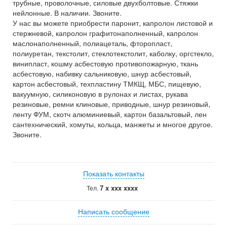
трубные, проволочные, силовые двухболтовые. Стяжки
нейлонные. В наличии. Звоните.
У нас вы можете приобрести паронит, капролон листовой и
стержневой, капролон графитонаполненный, капролон
маслонаполненный, полиацеталь, фторопласт,
полиуретан, текстолит, стеклотекстолит, каболку, оргстекло,
винипласт, кошму асбестовую противопожарную, ткань
асбестовую, набивку сальниковую, шнур асбестовый,
картон асбестовый, техпластину ТМКЩ, МБС, пищевую,
вакуумную, силиконовую в рулонах и листах, рукава
резиновые, ремни клиновые, приводные, шнур резиновый,
ленту ФУМ, скотч алюминиевый, картон базальтовый, лен
сантехнический, хомуты, кольца, манжеты и многое другое.
Звоните.
Показать контакты
7 x xxx xxxx
Тел.
Написать сообщение