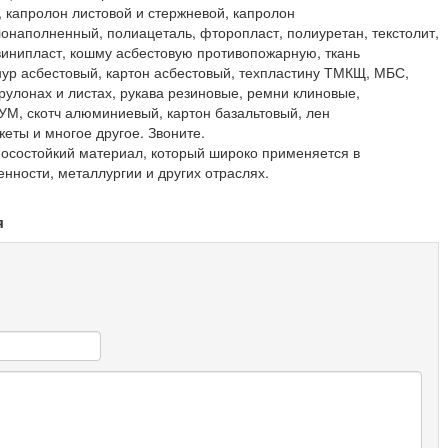
, капролон листовой и стержневой, капролон
наполненный, полиацеталь, фторопласт, полиуретан, текстолит,
, винипласт, кошму асбестовую противопожарную, ткань
нур асбестовый, картон асбестовый, техпластину ТМКЩ, МБС,
рулонах и листах, рукава резиновые, ремни клиновые,
УМ, скотч алюминиевый, картон базальтовый, лен
жеты и многое другое. Звоните.
осостойкий материал, который широко применяется в
ности, металлургии и других отраслях.
я