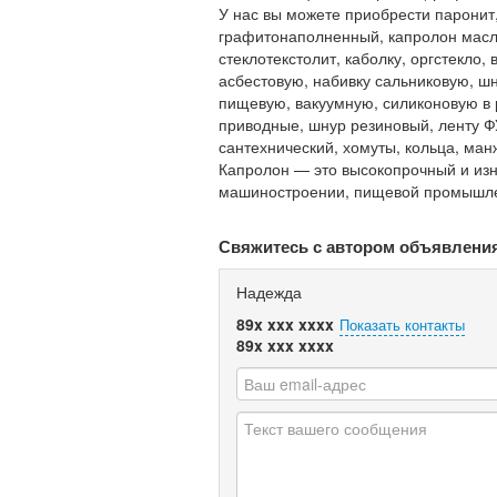
У нас вы можете приобрести паронит
графитонаполненный, капролон масло
стеклотекстолит, каболку, оргстекло
асбестовую, набивку сальниковую, ш
пищевую, вакуумную, силиконовую в 
приводные, шнур резиновый, ленту Ф
сантехнический, хомуты, кольца, ман
Капролон — это высокопрочный и изн
машиностроении, пищевой промышлен
Свяжитесь с автором объявлени
Надежда
89x xxx xxxx
Показать контакты
89x xxx xxxx