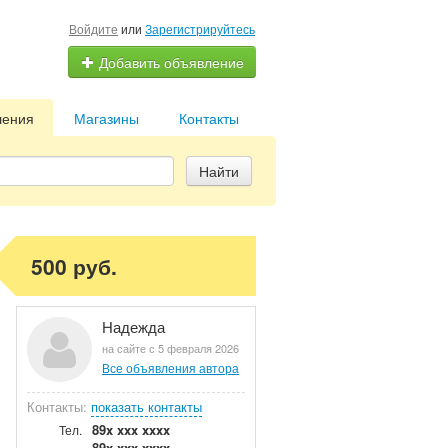
Войдите
или
Зарегистрируйтесь
Добавить объявление
ления
Магазины
Контакты
Найти
500 руб.
Надежда
на сайте с 5 февраля 2026
Все объявления автора
Контакты:
показать контакты
89x xxx xxxx
Тел.
89x xxx xxxx