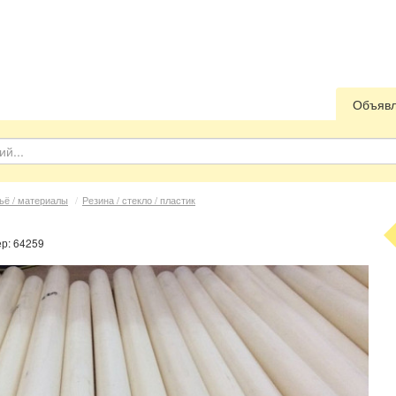
Объяв
ьё / материалы
/
Резина / стекло / пластик
ер: 64259