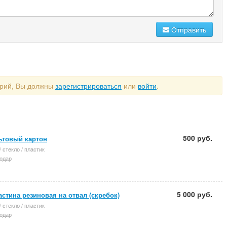
Отправить
арий, Вы должны
зарегистрироваться
или
войти
.
500 руб.
ьтовый картон
/ стекло / пластик
одар
5 000 руб.
астина резиновая на отвал (скребок)
/ стекло / пластик
одар