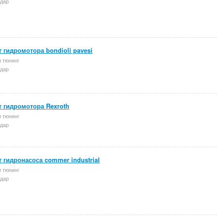
дар
 гидромотора bondioli pavesi
и тюнинг
дар
 гидромотора Rexroth
и тюнинг
дар
 гидронасоса commer industrial
и тюнинг
дар