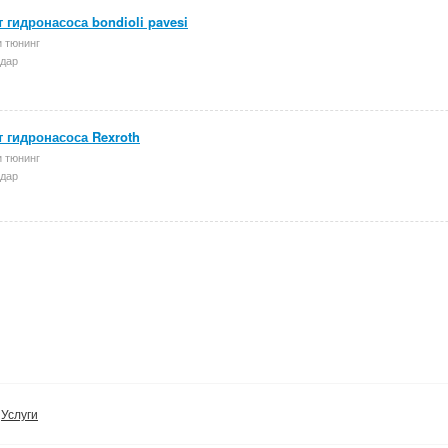
 гидронасоса bondioli pavesi
и тюнинг
дар
 гидронасоса Rexroth
и тюнинг
дар
Услуги