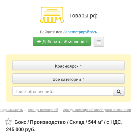
Товары.рф
Войдите
или
Зарегистрируйтесь
Добавить объявление
Главная
Красноярск
Объявления
Все категории
Магазины
Контакты
 недвижимость
/
Аренда помещений
/
Аренда помещений свободного назначения
Бокс / Производство / Склад / 544 м² / с НДС
,
245 000 руб.