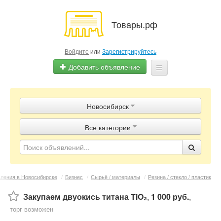
Товары.рф
Войдите
или
Зарегистрируйтесь
Добавить объявление
Главная
Новосибирск
Объявления
Все категории
Магазины
Контакты
ления в Новосибирске
/
Бизнес
/
Сырьё / материалы
/
Резина / стекло / пластик
Закупаем двуокись титана TiO₂
,
1 000 руб.
,
торг возможен