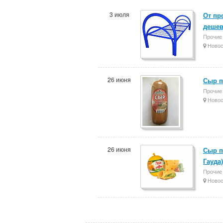
3 июля
От пр
деше
Прочие
Новос
26 июня
Сыр п
Прочие
Новос
26 июня
Сыр п
Гауда)
Прочие
Новос