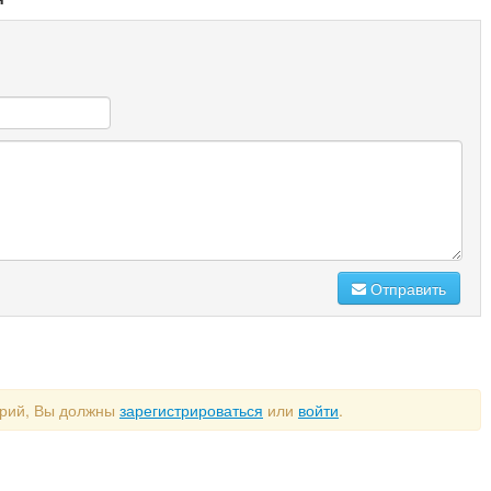
Отправить
арий, Вы должны
зарегистрироваться
или
войти
.