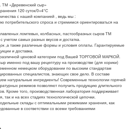
 ТМ «Деревенский сыр»
хранения 120 суток/0+4°С
ичества с нашей компанией , ведь мы :
ю потребительского спроса и стремимся ориентироваться на
плавленых ломтевых, колбасных, пастообразных сыров ТМ
с учетом самых разных вкусов и достатка.
док ,а также различные формы и условия оплаты. Гарантируемые
укции и доставка.
 различной ценовой категории под Вашей ТОРГОВОЙ МАРКОЙ.
сыр именно под вашу рецептуру на производстве (для хорики)
ременном немецком оборудовании по высоким стандартам
цированных специалистов, знающих свое дело. В составе
уем натуральные ингредиенты! Современные технологии горячей
ературных режимов позволяют получить продукцию длительного
ов. Кроме того, производственная лаборатория поддерживает
я, так и на всех стадиях технологической цепочки.
лодильные склады с оптимальными режимами хранения, как
рудованные в соответствии со всеми требованиями
я