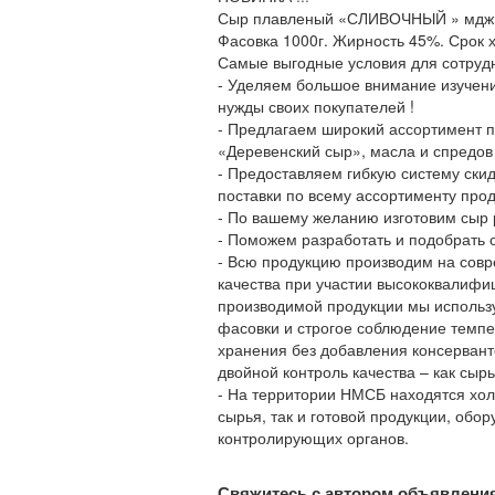
Сыр плавленый «СЛИВОЧНЫЙ » мдж.
Фасовка 1000г. Жирность 45%. Срок 
Самые выгодные условия для сотрудн
- Уделяем большое внимание изучени
нужды своих покупателей !
- Предлагаем широкий ассортимент 
«Деревенский сыр», масла и спредов 
- Предоставляем гибкую систему ски
поставки по всему ассортименту прод
- По вашему желанию изготовим сыр
- Поможем разработать и подобрать 
- Всю продукцию производим на сов
качества при участии высококвалифи
производимой продукции мы использ
фасовки и строгое соблюдение темп
хранения без добавления консервант
двойной контроль качества – как сырь
- На территории НМСБ находятся хо
сырья, так и готовой продукции, обо
контролирующих органов.
Свяжитесь с автором объявлени