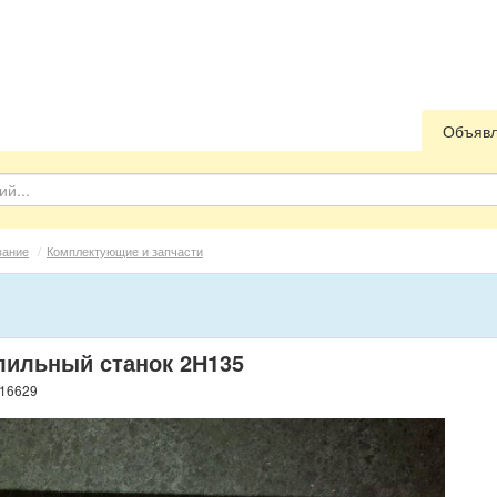
Объяв
вание
/
Комплектующие и запчасти
лильный станок 2Н135
 16629