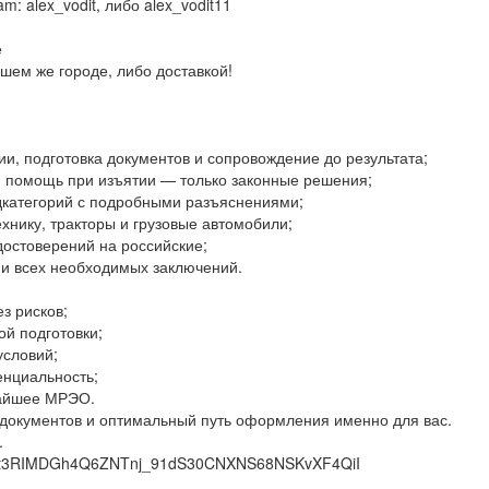
m: alex_vodit, либо alex_vodit11
е
шем же городе, либо доставкой!
ии, подготовка документов и сопровождение до результата;
и помощь при изъятии — только законные решения;
одкатегорий с подробными разъяснениями;
нику, тракторы и грузовые автомобили;
достоверений на российские;
 и всех необходимых заключений.
з рисков;
ой подготовки;
условий;
нциальность;
жайшее МРЭО.
 документов и оптимальный путь оформления именно для вас.
.
XFt3RIMDGh4Q6ZNTnj_91dS30CNXNS68NSKvXF4QiI