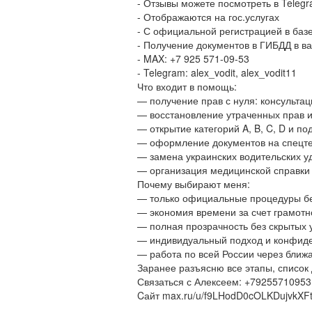
- Отзывы можете посмотреть в Telegra
- Отображаются на гос.услугах
- С официальной регистрацией в баз
- Получение документов в ГИБДД в ва
- MAX: +7 925 571-09-53
- Telegram: alex_vodit, alex_vodit11
Что входит в помощь:
— получение прав с нуля: консультац
— восстановление утраченных прав 
— открытие категорий A, B, C, D и п
— оформление документов на спецтех
— замена украинских водительских у
— организация медицинской справки
Почему выбирают меня:
— только официальные процедуры бе
— экономия времени за счет грамотн
— полная прозрачность без скрытых 
— индивидуальный подход и конфиде
— работа по всей России через бли
Заранее разъясню все этапы, список
Связаться с Алексеем: +79255710953
Cайт max.ru/u/f9LHodD0cOLKDujvk