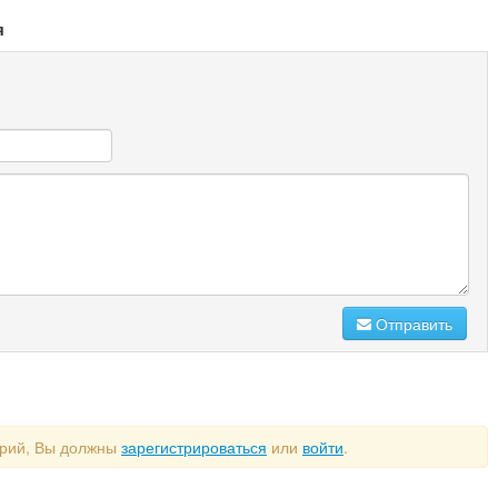
я
Отправить
арий, Вы должны
зарегистрироваться
или
войти
.