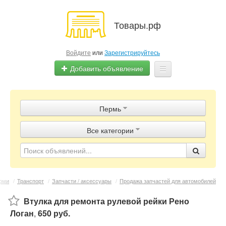
Товары.рф
Войдите
или
Зарегистрируйтесь
Добавить объявление
Главная
Пермь
Объявления
Все категории
Магазины
Контакты
рми
/
Транспорт
/
Запчасти / аксессуары
/
Продажа запчастей для автомобилей
Втулка для ремонта рулевой рейки Рено
Логан
,
650 руб.