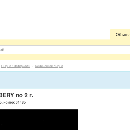
Объяв
Сырьё / материалы
/
Химическое сырьё
ERY по 2 г.
5, номер: 61485