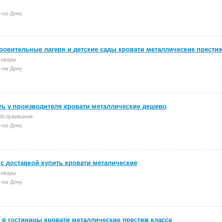
-на-Дону
ровительные лагеря и детские сады кровати металлические прести
товары
-на-Дону
ть у производителя кровати металлические дешево
бслуживания
-на-Дону
с доставкой купить кровати металические
товары
-на-Дону
 в гостиницы кровати металлические престиж класса