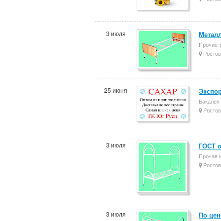
3 июля
Металл
Прочие 
Ростов
25 июня
Экспор
Бакалея
Ростов
3 июля
ГОСТ о
Прочая 
Ростов
3 июля
По цен