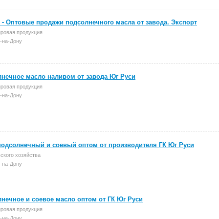
- Оптовые продажи подсолнечного масла от завода. Экспорт
ровая продукция
-на-Дону
нечное масло наливом от завода Юг Руси
ровая продукция
-на-Дону
одсолнечный и соевый оптом от производителя ГК Юг Руси
ского хозяйства
-на-Дону
нечное и соевое масло оптом от ГК Юг Руси
ровая продукция
-на-Дону