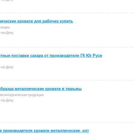
ические кровати для рабочих купить
товары
-на-Дону
тные поставки сахара от производителя ГК Юг Руси
-на-Дону
бразца металлические кровати в тюрьмы
металлургическая продукция
-на-Дону
е производителя кровати металлические, опт