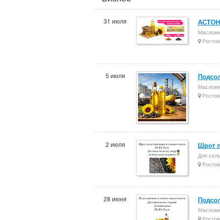
31 июля
АСТОН 
Масложи
Ростов
5 июля
Подсол
Масложи
Ростов
2 июля
Шрот п
Для сель
Ростов
28 июня
Подсол
Масложи
Ростов