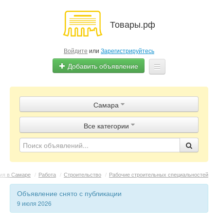
Товары.рф
Войдите
или
Зарегистрируйтесь
Добавить объявление
Главная
Самара
Объявления
Все категории
Магазины
Контакты
ия в Самаре
/
Работа
/
Строительство
/
Рабочие строительных специальностей
Объявление снято с публикации
9 июля 2026