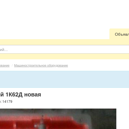
Объяв
ование
/
Машиностроительное оборудование
й 1К62Д новая
р: 14179