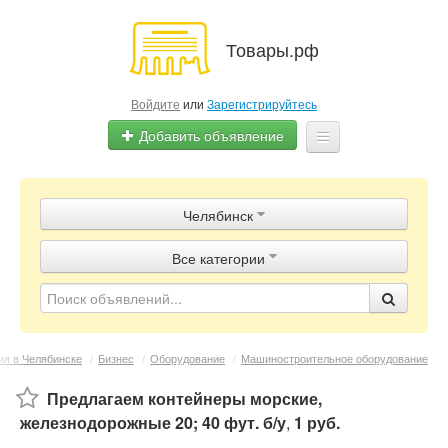
Товары.рф
Войдите
или
Зарегистрируйтесь
Добавить объявление
Главная
Челябинск
Объявления
Все категории
Магазины
Контакты
я в Челябинске
/
Бизнес
/
Оборудование
/
Машиностроительное оборудование
Предлагаем контейнеры морские,
железнодорожные 20; 40 фут. б/у
,
1 руб.