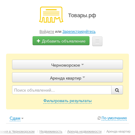
Товары.рф
Войдите
или
Зарегистрируйтесь
Добавить объявление
Главная
Черноморское
Объявления
Аренда квартир
Магазины
Контакты
Фильтровать результаты
Сдам
По-умолчанию
ения в Черноморском
/
Недвижимость
/
Аренда недвижимости
/
Аренда квартир