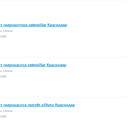
т гидромотора caterpillar Краснодар
и тюнинг
одар
т гидронасоса caterpillar Краснодар
и тюнинг
одар
т гидронасоса rexroth a10vno Краснодар
и тюнинг
одар