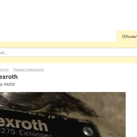
Объяв
слуги
/
Ремонт транспорта
exroth
ер: 64202