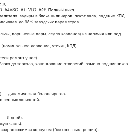
ош,
O, A4VSO, A11VLO, A2F. Полный цикл.
делителя, задиры в блоке цилиндров, люфт вала, падение КПД.
авливаем до 98% заводских параметров.
ильзы, поршневые пары, седла клапанов) из наличия или под
 (номинальное давление, утечки, КПД).
если ремонт у нас).
лока до зеркала, хонингование отверстий, замена подшипников
с) → динамическая балансировка.
ношенных запчастей.
т — 5 дней).
кую часть).
 сохранившимся корпусом (без сквозных трещин).