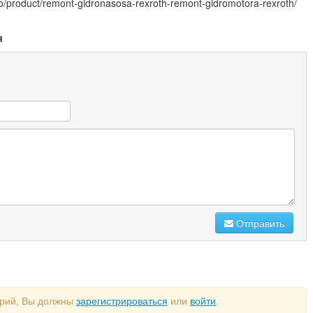
o/product/remont-gidronasosa-rexroth-remont-gidromotora-rexroth/
я
Отправить
арий, Вы должны
зарегистрироваться
или
войти
.