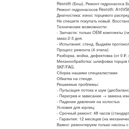
Rexroth (Бош), Ремонт гидронасоса Б
Ремонт гидронасосов Rexroth: A10VS
Диагностика: износ торцевого распре
Не спешите покупать новый. Восстан
Технические возможности:
- Запчасти: только OEM комплекты (г
заказ 2-3 дня.
- Испытания: стенд. Выдаём протокол
Процесс ремонта (4 этапа):
Разборка, мойка, дефектовка (от 0 ₽, 
Механообработка: шлифовка торцов б
SKF/FAG.
Сборка нашими специалистами
Обкатка на стенде.
Решаемые проблемы:
- Пульсация потока и шум (дисбалан
- Перегрев и зависание → замена из
- Падение давления на холостых
Условия для юрлиц:
- Срочный ремонт: 48 часов (стандар
- Гарантия: 12 месяцев (на механичес
Важно: ремонтируем только насосы с