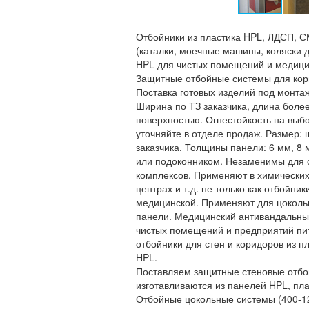
Отбойники из пластика HPL, ЛДСП, С
(каталки, моечные машины, коляски д
HPL для чистых помещений и медицин
Защитные отбойные системы для кор
Поставка готовых изделий под монта
Ширина по ТЗ заказчика, длина боле
поверхностью. Огнестойкость на выбо
уточняйте в отделе продаж. Размер:
заказчика. Толщины панели: 6 мм, 8
или подоконником. Незаменимы для о
комплексов. Применяют в химических
центрах и т.д. не только как отбойни
медицинской. Применяют для цокольно
панели. Медицинский антивандальный
чистых помещений и предприятий пит
отбойники для стен и коридоров из п
HPL.
Поставляем защитные стеновые отбойн
изготавливаются из панелей HPL, пл
Отбойные цокольные системы (400-12