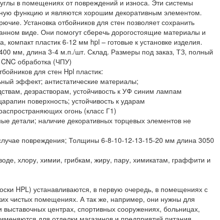
углы в помещениях от повреждений и износа. Эти системы
дную функцию и являются хорошим декоративным элементом.
рючие. Установка отбойников для стен позволяет сохранить
анном виде. Они помогут сберечь дорогостоящие материалы и
, компакт пластик 6-12 мм hpl – готовые к установке изделия.
 400 мм, длина 3-4 м.п./шт. Склад. Размеры под заказ, ТЗ, полный
, CNC обработка (ЧПУ)
бойников для стен Hpl пластик:
ьный эффект; антистатические материалы;
ствам, дезрастворам, устойчивость к УФ синим лампам
царапин поверхность; устойчивость к ударам
 распространяющих огонь (класс Г1)
ные детали; наличие декоративных торцевых элементов не
 случае повреждения; Толщины 6-8-10-12-13-15-20 мм длина 3050
воде, хлору, химии, грибкам, жиру, пару, химикатам, граффити и
оски HPL) устанавливаются, в первую очередь, в помещениях с
х чистых помещениях. А так же, например, они нужны для
 и выставочных центрах, спортивных сооружениях, больницах,
рименяются для отделки магазинов и предприятий питания.