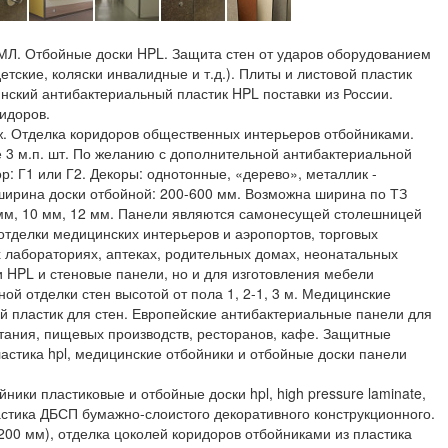
МЛ. Отбойные доски HPL. Защита стен от ударов оборудованием
етские, коляски инвалидные и т.д.). Плиты и листовой пластик
ский антибактериальный пластик HPL поставки из России.
идоров.
ж. Отделка коридоров общественных интерьеров отбойниками.
е 3 м.п. шт. По желанию с дополнительной антибактериальной
р: Г1 или Г2. Декоры: однотонные, «дерево», металлик -
 ширина доски отбойной: 200-600 мм. Возможна ширина по ТЗ
 мм, 10 мм, 12 мм. Панели являются самонесущей столешницей
тделки медицинских интерьеров и аэропортов, торговых
 лабораториях, аптеках, родительных домах, неонатальных
ки HPL и стеновые панели, но и для изготовления мебели
й отделки стен высотой от пола 1, 2-1, 3 м. Медицинские
 пластик для стен. Европейские антибактериальные панели для
ания, пищевых производств, ресторанов, кафе. Защитные
ластика hpl, медицинские отбойники и отбойные доски панели
ики пластиковые и отбойные доски hpl, high pressure laminate,
астика ДБСП бумажно-слоистого декоративного конструкционного.
00 мм), отделка цоколей коридоров отбойниками из пластика