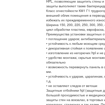
HPL, позволяющие защитить стены и 
защиты выполняют также бактерици
Класс огнестойкости КМ1 Г1 трудного
внешний облик помещения в первозд
избежать их преждевременного износа
Ширина 150, 200, 220, 250, 300, 350,
цикл обработки пластика, еврофаска
Преимущества установки защитных от
• поглощение ударов; антибактериал
• устойчивость к любым моющим сред
• декоративная стойкая к появлению 
• изготовление из негорючих hpl и не
• удобство монтажа; скрытые монтаж
обязательно
• возможность перевернуть панель в
мм.
• устойчивость к ударам, царапинам, 
т.д.
• не оставляют следов от ветоши
Защитные отбойники hpl (защитные д
большой проходимостью и медицински
защиты стен на вокзалах, в торговых
коридорах, стадионах и так далее. П