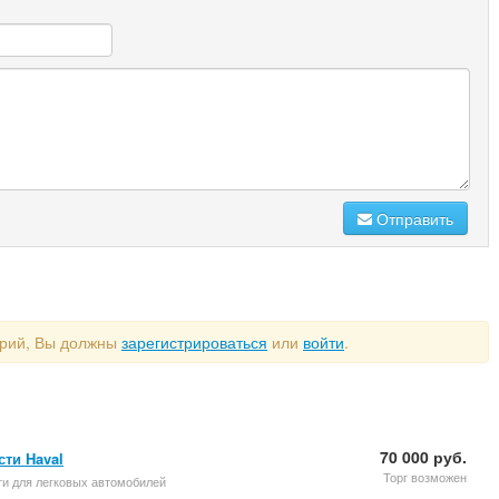
Отправить
арий, Вы должны
зарегистрироваться
или
войти
.
70 000 руб.
сти Haval
Торг возможен
ти для легковых автомобилей