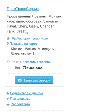
ПромТрансСервис
Промышленный ремонт. Монтаж
кабельного обогрева. Запчасти
Haval, Chery, Geely, Changan,
Tank, Great
...
http://avtopromsnab.fis.ru
Показать на карте
Москва, Москва, Мытищи, у.
Шараповская,8
Контакты:
показать контакты
79x xxx xxxx
Тел.
Написать автору
Поделиться с другом
Пожаловаться
Распечатать