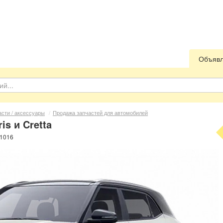
Объяв
асти / аксессуары
/
Продажа запчастей для автомобилей
is и Cretta
 1016