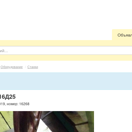
Объяв
Оборудование
/
Станки
16Д25
019, номер: 16268