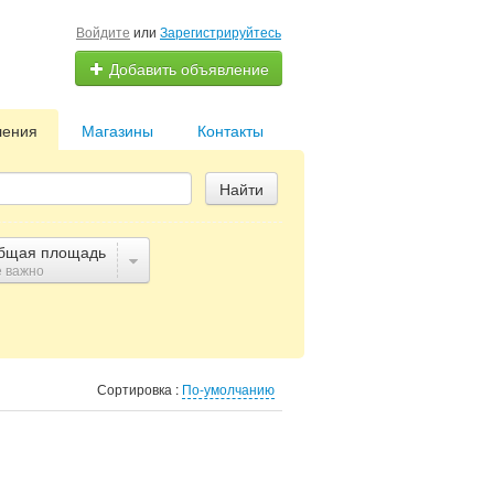
Войдите
или
Зарегистрируйтесь
Добавить объявление
ления
Магазины
Контакты
Найти
бщая площадь
 важно
Сортировка :
По-умолчанию