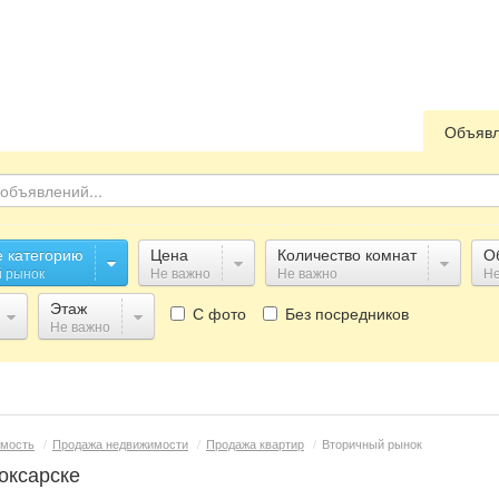
Объяв
 категорию
Цена
Количество комнат
О
 рынок
Не важно
Не важно
Не
Этаж
С фото
Без посредников
Не важно
мость
/
Продажа недвижимости
/
Продажа квартир
/
Вторичный рынок
оксарске