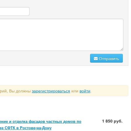
Отправить
арий, Вы должны
зарегистрироваться
или
войти
.
1 850 руб.
ение и отделка фасадов частных домов по
ме СФТК в Ростове-на-Дону