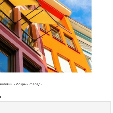
хнологии «Мокрый фасад»
я