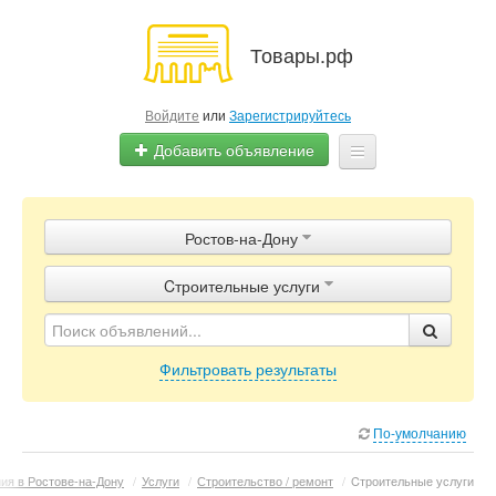
Товары.рф
Войдите
или
Зарегистрируйтесь
Добавить объявление
Главная
Ростов-на-Дону
Объявления
Cтроительные услуги
Магазины
Контакты
Фильтровать результаты
По-умолчанию
ия в Ростове-на-Дону
/
Услуги
/
Строительство / ремонт
/
Cтроительные услуги