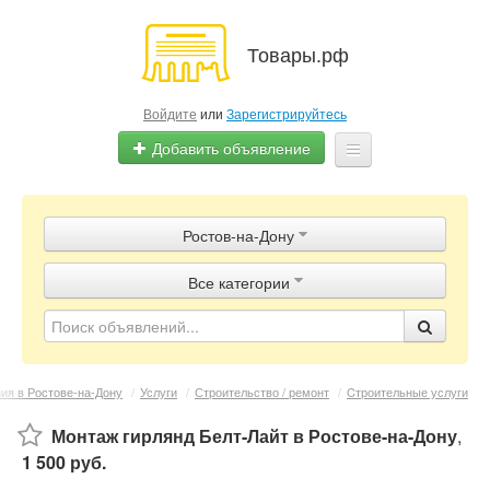
Товары.рф
Войдите
или
Зарегистрируйтесь
Добавить объявление
Главная
Ростов-на-Дону
Объявления
Все категории
Магазины
Контакты
ия в Ростове-на-Дону
/
Услуги
/
Строительство / ремонт
/
Cтроительные услуги
Монтаж гирлянд Белт-Лайт в Ростове-на-Дону
,
1 500 руб.