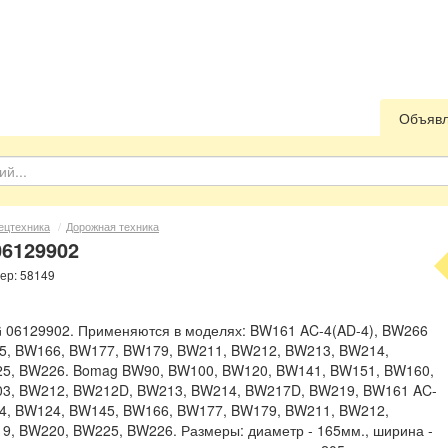
Объяв
ецтехника
/
Дорожная техника
6129902
мер: 58149
 06129902. Применяются в моделях: BW161 AC-4(AD-4), BW266
5, BW166, BW177, BW179, BW211, BW212, BW213, BW214,
5, BW226. Bomag BW90, BW100, BW120, BW141, BW151, BW160,
3, BW212, BW212D, BW213, BW214, BW217D, BW219, BW161 AC-
84, BW124, BW145, BW166, BW177, BW179, BW211, BW212,
, BW220, BW225, BW226. Размеры: диаметр - 165мм., ширина -