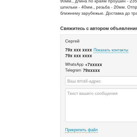
90мм., длина по краям проушин - 235
шпильки - 40мм., резьба - 20мм. Отп
ближнему зарубежью. Доставка до тр
Свяжитесь с автором объявлени
Сергей
79x xxx xxxx
Показать контакты
79x xxx xxxx
WhatsApp
+7xxxxx
Telegram
79xxxxx
Прикрепить файл