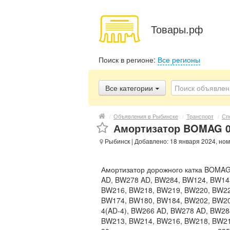
Товары.рф
Поиск в регионе:
Все регионы
Все категории
/
Объявления в Рыбинске
/
Транспорт
/
Сп
Амортизатор BOMAG 0
Рыбинск
| Добавлено: 18 января 2024, но
Амортизатор дорожного катка BOMAG
AD, BW278 AD, BW284, BW124, BW14
BW216, BW218, BW219, BW220, BW22
BW174, BW180, BW184, BW202, BW20
4(AD-4), BW266 AD, BW278 AD, BW2
BW213, BW214, BW216, BW218, BW219