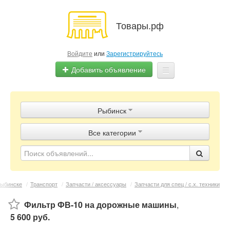
Товары.рф
Войдите
или
Зарегистрируйтесь
Добавить объявление
Главная
Рыбинск
Объявления
Все категории
Магазины
Контакты
Рыбинске
/
Транспорт
/
Запчасти / аксессуары
/
Запчасти для спец / с.х. техники
Фильтр ФВ-10 на дорожные машины
,
5 600 руб.