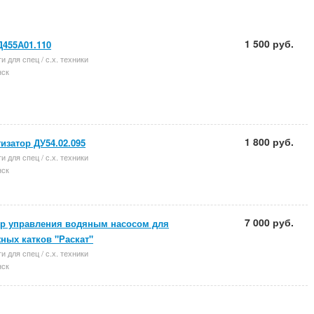
1 500 руб.
Д455А01.110
и для спец / с.х. техники
ск
1 800 руб.
изатор ДУ54.02.095
и для спец / с.х. техники
ск
7 000 руб.
р управления водяным насосом для
ных катков "Раскат"
и для спец / с.х. техники
ск