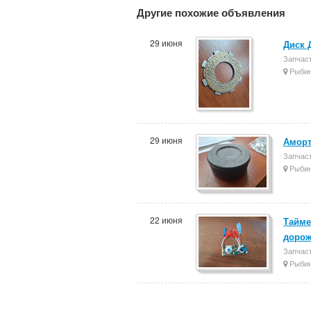
Другие похожие объявления
29 июня
Диск 
Запчаст
Рыбин
29 июня
Аморт
Запчаст
Рыбин
22 июня
Тайме
дорож
Запчаст
Рыбин