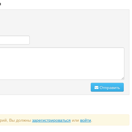
я
Отправить
арий, Вы должны
зарегистрироваться
или
войти
.