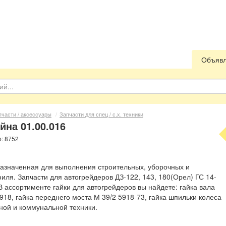
Объяв
пчасти / аксессуары
/
Запчасти для спец / с.х. техники
йна 01.00.016
р: 8752
дназначенная для выполнения строительных, уборочных и
ля. Запчасти для автогрейдеров ДЗ-122, 143, 180(Орел) ГС 14-
)В ассортименте гайки для автогрейдеров вы найдете: гайка вала
918, гайка переднего моста М 39/2 5918-73, гайка шпильки колеса
ной и коммунальной техники.