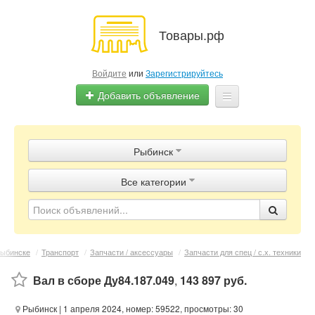
Товары.рф
Войдите
или
Зарегистрируйтесь
Добавить объявление
Главная
Рыбинск
Объявления
Все категории
Магазины
Контакты
Рыбинске
/
Транспорт
/
Запчасти / аксессуары
/
Запчасти для спец / с.х. техники
Вал в сборе Ду84.187.049
,
143 897 руб.
Рыбинск
| 1 апреля 2024, номер: 59522, просмотры: 30