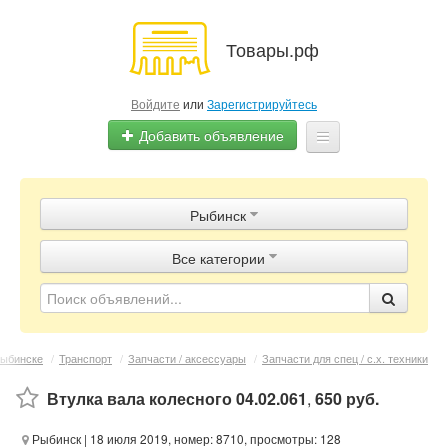
Товары.рф
Войдите
или
Зарегистрируйтесь
Добавить объявление
Главная
Рыбинск
Объявления
Все категории
Магазины
Контакты
Рыбинске
/
Транспорт
/
Запчасти / аксессуары
/
Запчасти для спец / с.х. техники
Втулка вала колесного 04.02.061
,
650 руб.
Рыбинск
| 18 июля 2019, номер: 8710, просмотры: 128