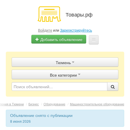
Товары.рф
Войдите
или
Зарегистрируйтесь
Добавить объявление
Главная
Тюмень
Объявления
Все категории
Магазины
Контакты
ления в Тюмени
/
Бизнес
/
Оборудование
/
Машиностроительное оборудование
Объявление снято с публикации
8 июня 2026