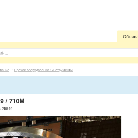
Объяв
вание
/
Прочее оборудование / инструменты
9 / 710M
: 25549