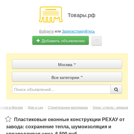
Товары.рф
Войдите
или
Зарегистрируйтесь
Добавить объявление
Главная
Москва
Объявления
Все категории
Магазины
Контакты
ения в Москве
/
Дом и сад
/
Строительные материалы
/
Окна / стеклo / зеркала
Пластиковые оконные конструкции РЕХАУ от
завода: сохранение тепла, шумоизоляция и
справедливая цена
,
6 500 руб.