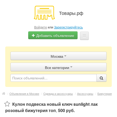
Товары.рф
Войдите
или
Зарегистрируйтесь
Добавить объявление
Главная
Москва
Объявления
Все категории
Магазины
Контакты
/
Объявления в Москве
/
Одежда и аксессуары
/
Аксессуары
/
Бижутерия
Кулон подвеска новый ключ sunlight лак
розовый бижутерия топ
,
500 руб.