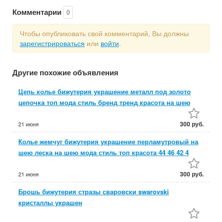
Комментарии
0
Чтобы опубликовать свой комментарий, Вы должны
зарегистрироваться
или
войти
.
Другие похожие объявления
Цепь колье бижутерия украшение металл под золото
цепочка топ мода стиль бренд тренд красота на шею
300 руб.
21 июня
Колье жемчуг бижутерия украшение перламутровый на
шею леска на шею мода стиль топ красота 44 46 42 4
300 руб.
21 июня
Брошь бижутерия стразы сваровски swarovski
кристаллы украшен