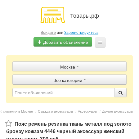
Товары.рф
Войдите
или
Зарегистрируйтесь
Добавить объявление
Главная
Москва
Объявления
Все категории
Магазины
Контакты
бъявления в Москве
/
Одежда и аксессуары
/
Аксессуары
/
Другие аксессуары
Пояс ремень резинка ткань металл под золото
бронзу кожзам 4446 черный аксессуар женский
стретч тянет
,
300 руб.