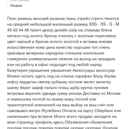
Новое
Пояс ремень женский резинка ткань стрейч стретч тянется
на средний небольшой маленький размер XXS - XS - S - M
40 42 44 46 принт декор дизайн узор на спереди бляха
металл под золото бронзу платину с золотым переливом
цвет черный и бронза золото золотой и вставка кожзам
искусственная кожа цена качество хорошее топ очень
красивые вечернее нарядное стильное коктельное
гламурное универсальное нежное на выход на праздник
или на работу в офис подходит под любой наряд
Бижутерия украшение украшения Аксессуары аксессуар
Можно носить одеть под на платье сарафан блузу блузку
кофту кардиган свитер рубашку костюм жилет жилетку
шапку берет шарф пальто плащ шуба куртка пуховик
ветровка верхняя одежда сумку рюкзак Доставка по Москве
и пересылка почтой по всему миру почтой или
транспортной компанией на ваш выбор за ваш счёт или
самовывоз метро Жулебино Оплата на карту Сбербанк или
наличными при встрече Много всего продаю заходите на
мою страницу профиль здесь Объявления обьявления
продам продаю покупка покупки шопинг шоппинг Шоурум