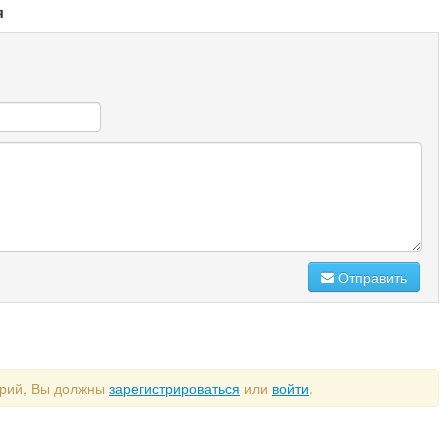
я
Отправить
арий, Вы должны
зарегистрироваться
или
войти
.