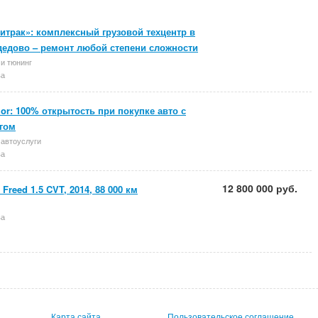
итрак»: комплексный грузовой техцентр в
едово – ремонт любой степени сложности
и тюнинг
ва
zor: 100% открытость при покупке авто с
гом
 автоуслуги
ва
12 800 000 руб.
Freed 1.5 CVT, 2014, 88 000 км
ва
Карта сайта
Пользовательское соглашение