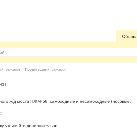
Объяв
ый транспорт
/
Прочий водный транспорт
8431
вного ж/д моста НЖМ-56, самоходные и несамоходные (носовые,
С;
жу уточняйте дополнительно.