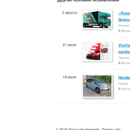
3 августа
«Лорр
Домод
Ремонт 
Моск
21 июля
VinVi
пробе
Прочие
Моск
18 июля
Honda 
Honda
Моск
© 2019 Доска объявлений «Товары.рф»