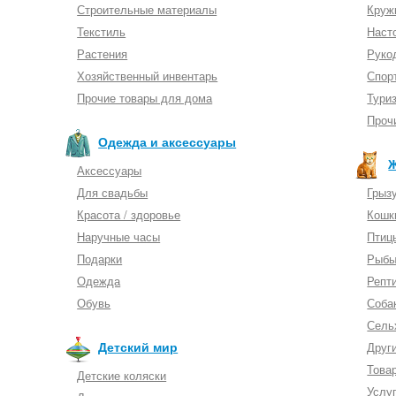
Строительные материалы
Круж
Текстиль
Наст
Растения
Руко
Хозяйственный инвентарь
Спор
Прочие товары для дома
Тури
Проч
Одежда и аксессуары
Аксессуары
Для свадьбы
Грыз
Красота / здоровье
Кошк
Наручные часы
Птиц
Подарки
Рыб
Одежда
Репт
Обувь
Соба
Сель
Детский мир
Друг
Това
Детские коляски
Услу