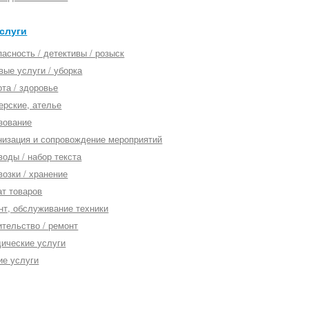
слуги
асность / детективы / розыск
вые услуги / уборка
та / здоровье
ерские, ателье
зование
низация и сопровождение мероприятий
воды / набор текста
возки / хранение
ат товаров
нт, обслуживание техники
ительство / ремонт
ические услуги
ие услуги