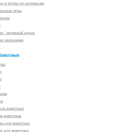
ки и клубы по интересам
ольные игры
делие
т
зм / активный отдых
ие увлечения
Животные
уны
и
ы
ы
илии
ки
хоз животные
ие животные
ры для животных
ги для животных