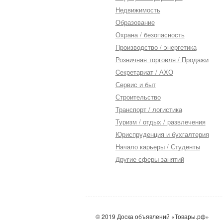
Недвижимость
Образование
Охрана / безопасность
Производство / энергетика
Розничная торговля / Продажи
Cекретариат / АХО
Сервис и быт
Строительство
Транспорт / логистика
Туризм / отдых / развлечения
Юриспруденция и бухгалтерия
Начало карьеры / Студенты
Другие сферы занятий
© 2019 Доска объявлений «Товары.рф»