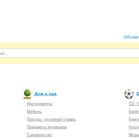
Объяв
Дом и сад
Х
Инструменты
CD /
Мебель
Биле
Посуда / кухонная утварь
Книг
Предметы интерьера
Колл
Садоводство
Музы