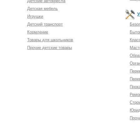
Детские автокресла
Детская мебель
У
Игрушки
Детский транспорт
Безоп
Кормление
Быто
Товары для школьников
Красо
Прочие детские товары
Маст
Обра
Орга
Пере
Пере
Прок
Ремо
Стро
Юрид
Проч