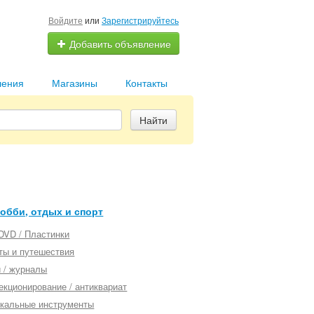
Войдите
или
Зарегистрируйтесь
Добавить объявление
ления
Магазины
Контакты
Найти
обби, отдых и спорт
 DVD / Пластинки
ты и путешествия
и / журналы
екционирование / антиквариат
кальные инструменты