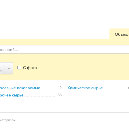
Объяв
С фото
о
олезные ископаемые
2
Химическое сырьё
рочее сырьё
88
 материалы
и