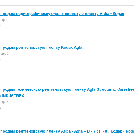
продам радиографическую-рентгеновскую пленку Агфа - Кодак
сырьё
а
продам рентгеновскую пленку Kodak Agfa .
сырьё
а
продам техническую рентгеновскую пленку Agfa Structurix. Carestr
) INDUSTREX
сырьё
а
продам рентгеновскую пленку Агфа - Agfa – D - 7 ; F - 8 . Кодак - Koda