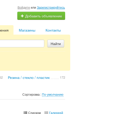
Войдите
или
Зарегистрируйтесь
Добавить объявление
ления
Магазины
Контакты
Найти
62
Резина / стекло / пластик
172
Сортировка :
По-умолчанию
Списком
Галереей