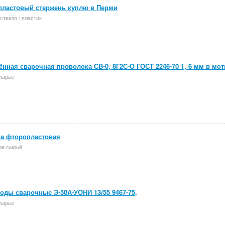
пластовый стержень куплю в Перми
 стекло / пластик
нная сварочная проволока СВ-0, 8Г2С-О ГОСТ 2246-70 1, 6 мм в мот
сырьё
а фторопластовая
ое сырьё
оды сварочные Э-50А-УОНИ 13/55 9467-75,
сырьё