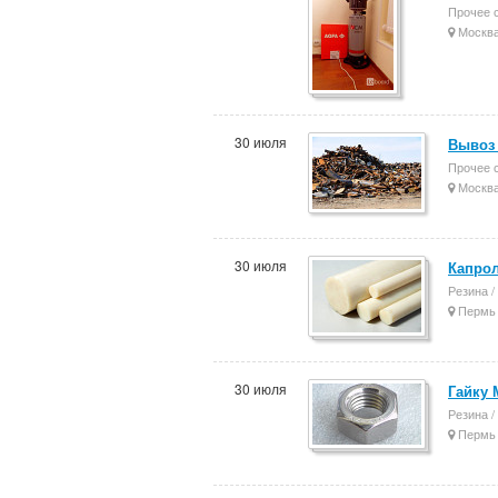
Прочее 
Москв
30 июля
Вывоз 
Прочее 
Москв
30 июля
Капрол
Резина /
Пермь
30 июля
Гайку 
Резина /
Пермь