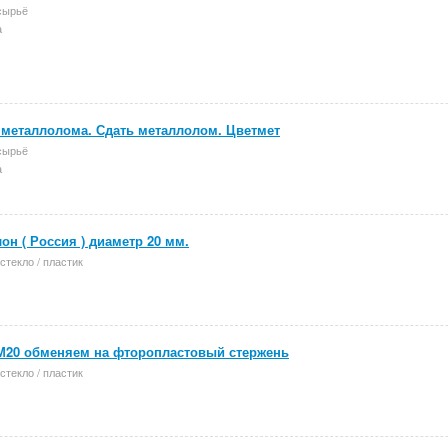
сырьё
а
металлолома. Сдать металлолом. Цветмет
сырьё
а
он ( Россия ) диаметр 20 мм.
 стекло / пластик
М20 обменяем на фторопластовый стержень
 стекло / пластик