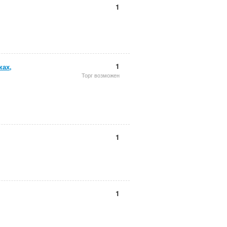
1
1
ках,
Торг возможен
1
1