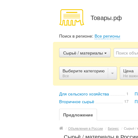
Товары.рф
Поиск в регионе:
Все регионы
Сырьё / материалы
Выберите категорию
Цена
Все
Не важн
Для сельского хозяйства
1
П
Вторичное сырьё
17
П
Предложение
/
Объявления в России
/
Бизнес
/
Сырьё /
Сырьё / материалы в Росси