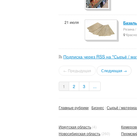
21 июля
Базаль
Резина /
Красно
Подписка через RSS на "Сырьё / ма
← Предыдущая
Следующая →
1
2
3
...
Главные рубрики
Бизнес
Сырьё / материа
Иркутская область
(4)
Кемеровс
Новосибирская область
(260)
Пермски