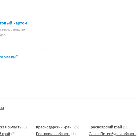
товый картон
 стекло / пластик
дар
териалы"
лы
кая область
(8)
Краснодарский край
(25)
Красноярский край
(23)
й край
(7)
Ростовская область
(1)
Санкт-Петербург и область