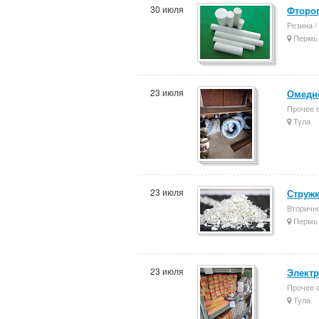
30 июля
Фторо
Резина /
Пермь
23 июля
Омеднё
Прочее 
Тула
23 июля
Стружк
Вторичн
Пермь
23 июля
Электр
Прочее 
Тула