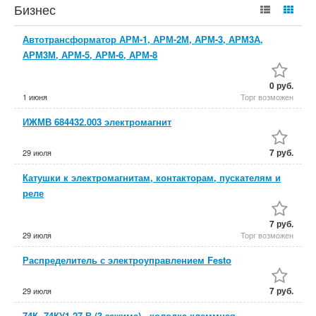
Бизнес
Автотрансформатор АРМ-1, АРМ-2М, АРМ-3, АРМ3А,
АРМ3М, АРМ-5, АРМ-6, АРМ-8
0 руб.
1 июня
Торг возможен
ИЖМВ 684432.003 электромагнит
7 руб.
29 июля
Катушки к электромагнитам, контакторам, пускателям и
реле
7 руб.
29 июля
Торг возможен
Распределитель с электроуправлением Festo
7 руб.
29 июля
74К, 74КУ1 27 В (3 зажима) - колодка клеммная