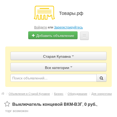
Товары.рф
Войдите
или
Зарегистрируйтесь
Добавить объявление
Главная
Старая Купавна
Объявления
Все категории
Магазины
Контакты
/
Объявления в Старой Купавне
/
Бизнес
/
Оборудование
/
Для энергетики
Выключатель концевой ВКМ-ВЗГ
,
0 руб.
,
торг возможен